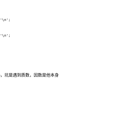
'\n'
;
'\n'
;
)，坑是遇到质数，因数是他本身