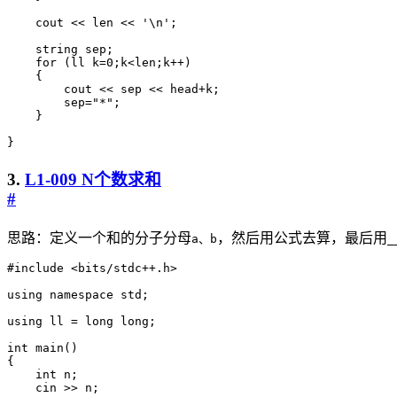
cout
<<
len
<<
'\n'
;
string
sep
;
for
(
ll
k
=
0
;
k
<
len
;
k
++
)
{
cout
<<
sep
<<
head
+
k
;
sep
=
"*"
;
}
}
3.
L1-009 N个数求和
#
思路：定义一个和的分子分母
，然后用公式去算，最后用
a、b
_
#include
<bits/stdc++.h>
using
namespace
std
;
using
ll
=
long
long
;
int
main
()
{
int
n
;
cin
>>
n
;