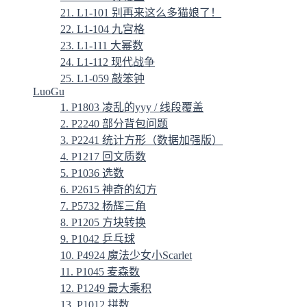
21. L1-101 别再来这么多猫娘了！
22. L1-104 九宫格
23. L1-111 大幂数
24. L1-112 现代战争
25. L1-059 敲笨钟
LuoGu
1. P1803 凌乱的yyy / 线段覆盖
2. P2240 部分背包问题
3. P2241 统计方形（数据加强版）
4. P1217 回文质数
5. P1036 选数
6. P2615 神奇的幻方
7. P5732 杨辉三角
8. P1205 方块转换
9. P1042 乒乓球
10. P4924 魔法少女小Scarlet
11. P1045 麦森数
12. P1249 最大乘积
13. P1012 拼数