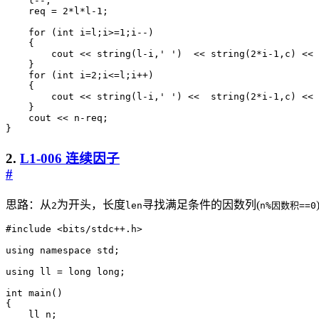
l
--
;
req
=
2
*
l
*
l
-
1
;
for
(
int
i
=
l
;
i
>=
1
;
i
--
)
{
cout
<<
string
(
l
-
i
,
' '
)
<<
string
(
2
*
i
-
1
,
c
)
<<
}
for
(
int
i
=
2
;
i
<=
l
;
i
++
)
{
cout
<<
string
(
l
-
i
,
' '
)
<<
string
(
2
*
i
-
1
,
c
)
<<
}
cout
<<
n
-
req
;
}
2.
L1-006 连续因子
#
思路：从
为开头，长度
寻找满足条件的因数列(
2
len
n%因数积==0
#include
<bits/stdc++.h>
using
namespace
std
;
using
ll
=
long
long
;
int
main
()
{
ll
n
;