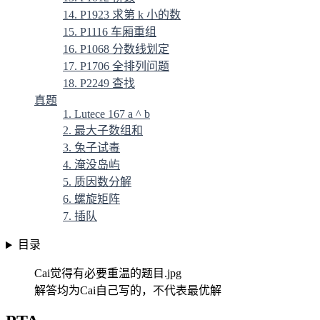
14. P1923 求第 k 小的数
15. P1116 车厢重组
16. P1068 分数线划定
17. P1706 全排列问题
18. P2249 查找
真题
1. Lutece 167 a ^ b
2. 最大子数组和
3. 兔子试毒
4. 淹没岛屿
5. 质因数分解
6. 螺旋矩阵
7. 插队
目录
Cai觉得有必要重温的题目.jpg
解答均为Cai自己写的，不代表最优解