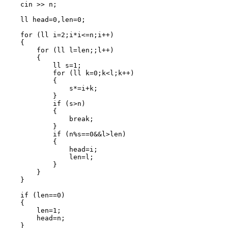
cin
>>
n
;
ll
head
=
0
,
len
=
0
;
for
(
ll
i
=
2
;
i
*
i
<=
n
;
i
++
)
{
for
(
ll
l
=
len
;;
l
++
)
{
ll
s
=
1
;
for
(
ll
k
=
0
;
k
<
l
;
k
++
)
{
s
*=
i
+
k
;
}
if
(
s
>
n
)
{
break
;
}
if
(
n
%
s
==
0
&&
l
>
len
)
{
head
=
i
;
len
=
l
;
}
}
}
if
(
len
==
0
)
{
len
=
1
;
head
=
n
;
}