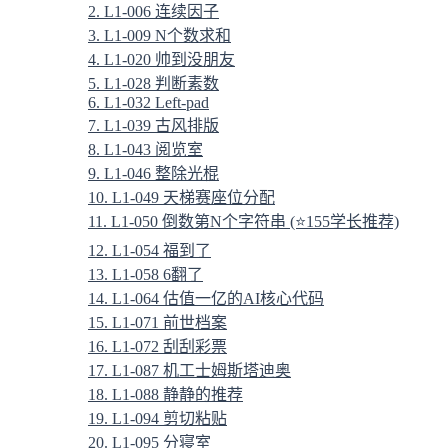
2. L1-006 连续因子
3. L1-009 N个数求和
4. L1-020 帅到没朋友
5. L1-028 判断素数
6. L1-032 Left-pad
7. L1-039 古风排版
8. L1-043 阅览室
9. L1-046 整除光棍
10. L1-049 天梯赛座位分配
11. L1-050 倒数第N个字符串 (⭐155学长推荐)
12. L1-054 福到了
13. L1-058 6翻了
14. L1-064 估值一亿的AI核心代码
15. L1-071 前世档案
16. L1-072 刮刮彩票
17. L1-087 机工士姆斯塔迪奥
18. L1-088 静静的推荐
19. L1-094 剪切粘贴
20. L1-095 分寝室